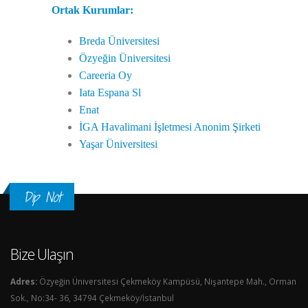
Ortak Kurumlar:
Breda Üniversitesi
Özyeğin Üniversitesi
Careeria Oy
Iata Espana Sl
Enat
İGA Havalimani İşletmesi Anonim Şirketi
Yaşar Üniversitesi
Dip Not
Bize Ulaşın
Adres:
Özyeğin Üniversitesi Çekmeköy Kampüsü, Nişantepe Mah., Orman
Sok., No:34- 36, 34794 Çekmeköy/İstanbul