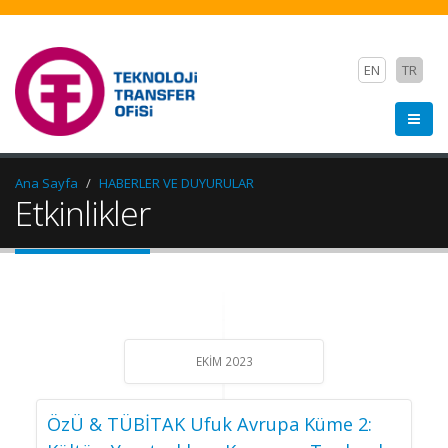
EN
TR
Ana Sayfa
HABERLER VE DUYURULAR
Etkinlikler
EKIM 2023
ÖzÜ & TÜBİTAK Ufuk Avrupa Küme 2: