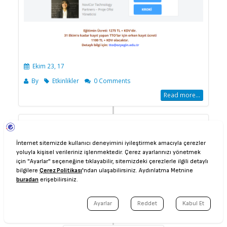
Ekim 23, 17
By
Etkinlikler
0 Comments
Read more...
SEMİNER: Kurumsal İnovasyon-
Sistematik İnovasyon ile Ölçülebilir İş
Sonuçları Nasıl Geliştirilir?
Ekim 09, 17
By
Etkinlikler
0 Comments
Read more...