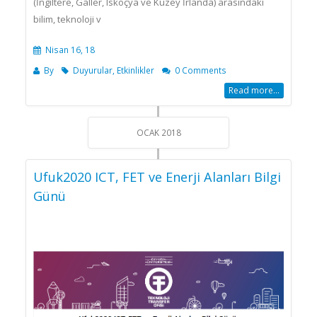
(İngiltere, Galler, Iskoçya ve Kuzey İrlanda) arasındaki
bilim, teknoloji v
Nisan 16, 18
By
Duyurular
,
Etkinlikler
0 Comments
Read more...
OCAK 2018
Ufuk2020 ICT, FET ve Enerji Alanları Bilgi
Günü