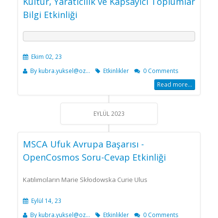
Kültür, Yaratıcılık ve Kapsayıcı Toplumlar
Bilgi Etkinliği
Ekim 02, 23
By
kubra.yuksel@oz...
Etkinlikler
0 Comments
Read more...
EYLÜL 2023
MSCA Ufuk Avrupa Başarısı -
OpenCosmos Soru-Cevap Etkinliği
Katılımcıların Marie Skłodowska Curie Ulus
Eylül 14, 23
By
kubra.yuksel@oz...
Etkinlikler
0 Comments