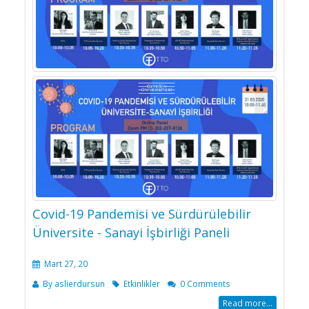
Covid-19 Pandemisi ve Sürdürülebilir
Üniversite - Sanayi İşbirliği Paneli
Mart 27, 20
By
aslierdursun
Etkinlikler
0 Comments
Read more...