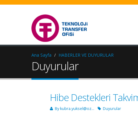
Ana Sayfa
HABERLER VE DUYURULAR
Duyurular
Hibe Destekleri Takvim
By
kubra.yuksel@oz...
Duyurular