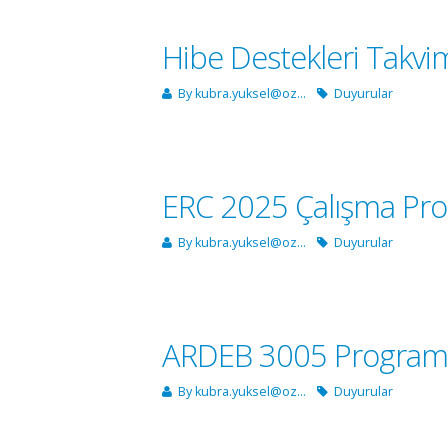
Hibe Destekleri Takvi
By
kubra.yuksel@oz...
Duyurular
ERC 2025 Çalışma Progr
By
kubra.yuksel@oz...
Duyurular
ARDEB 3005 Programı K
By
kubra.yuksel@oz...
Duyurular