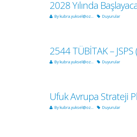
2028 Yılında Başlayaca
By
kubra.yuksel@oz...
Duyurular
2544 TÜBİTAK – JSPS (Jap
By
kubra.yuksel@oz...
Duyurular
Ufuk Avrupa Strateji 
By
kubra.yuksel@oz...
Duyurular