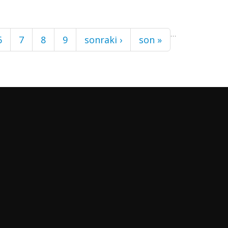
…
6
7
8
9
sonraki ›
son »