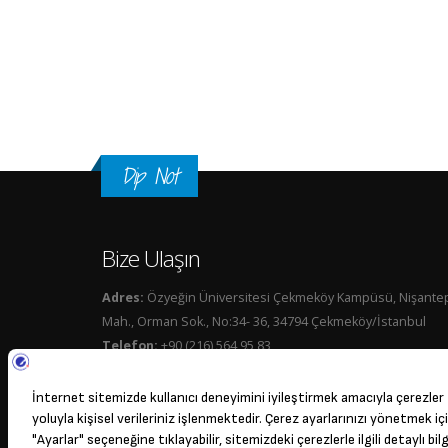
Sayfalar
Dip Not
Bize Ulaşın
Adres:
Özyeğin Üniversitesi Çekmeköy Kampüsü, Nişante
Mah., Orman Sok., No:34- 36, 34794 Çekmeköy/İstanbul
Telefon:
+90 (216) 564 95 83
E-Posta:
tto@ozyegin.edu.tr
Bize Ulaşın