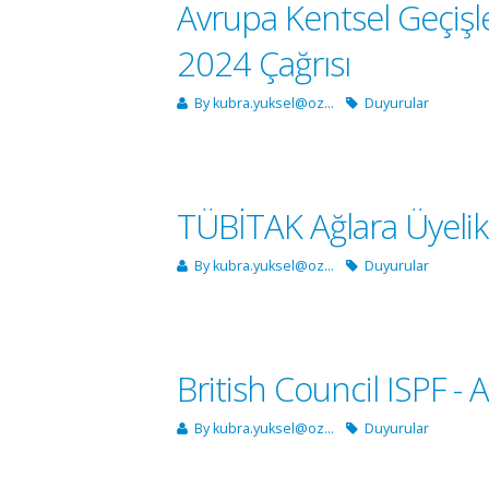
Avrupa Kentsel Geçişle
2024 Çağrısı
By
kubra.yuksel@oz...
Duyurular
TÜBİTAK Ağlara Üyelik
By
kubra.yuksel@oz...
Duyurular
British Council ISPF 
By
kubra.yuksel@oz...
Duyurular