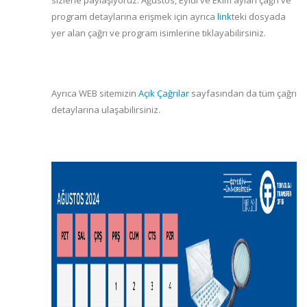
sizlerle paylaşıyoruz. Ağustos, Eylül ve Ekim ayları çağrı ve
program detaylarına erişmek için ayrıca
link
teki dosyada
yer alan çağrı ve program isimlerine tıklayabilirsiniz.
Ayrıca WEB sitemizin
Açık Çağrılar
sayfasından da tüm çağrı
detaylarına ulaşabilirsiniz.