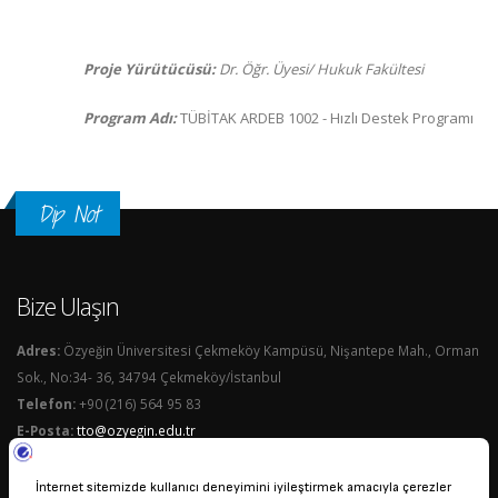
Proje Yürütücüsü:
Dr. Öğr. Üyesi/ Hukuk Fakültesi
Program Adı:
TÜBİTAK ARDEB 1002 - Hızlı Destek Programı
Dip Not
Bize Ulaşın
Adres:
Özyeğin Üniversitesi Çekmeköy Kampüsü, Nişantepe Mah., Orman
Sok., No:34- 36, 34794 Çekmeköy/İstanbul
Telefon:
+90 (216) 564 95 83
E-Posta:
tto@ozyegin.edu.tr
Bize Ulaşın